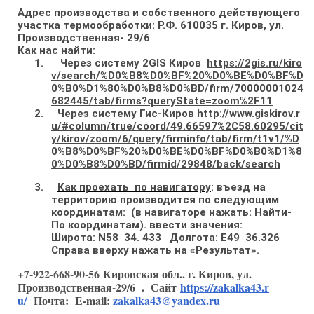
Адрес производства и собственного действующего
участка термообработки: Р.Ф. 610035 г. Киров, ул.
Производственная- 29/6
Как нас найти:
1.
Через систему 2
GIS
Киров
https://2gis.ru/kiro
v/search/%D0%B8%D0%BF%20%D0%BE%D0%BF%D
0%B0%D1%80%D0%B8%D0%BD/firm/70000001024
682445/tab/firms?queryState=zoom%2F11
2.
Через систему Гис-Киров
http://www.giskirov.r
u/#column/true/coord/49.66597%2C58.60295/cit
y/kirov/zoom/6/query/firminfo/tab/firm/t1v1/%D
0%B8%D0%BF%20%D0%BE%D0%BF%D0%B0%D1%8
0%D0%B8%D0%BD/firmid/29848/back/search
3.
Как проехать по навигатору
: въезд на
территорию производится по следующим
координатам: (в навигаторе нажать: Найти-
По координатам). ввести значения:
Широта:
N
58 34. 433 Долгота:
E
49 36.326
Справа вверху нажать на «Результат».
+7-922-668-90-56
Кировская обл.. г. Киров, ул.
Производственная-29/6 . Сайт
https://zakalka43.r
u/
Почта: Е-mail:
zakalka43@yandex.ru