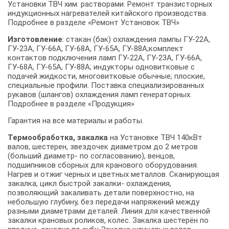
Установки ТВЧ хим. растворами. Ремонт транзисторных
индукционных нагревателей китайского производства.
Подробнее в разделе «Ремонт Установок ТВЧ»
Изготовление
: стакан (бак) охлаждения лампы ГУ-22А,
ГУ-23А, ГУ-66А, ГУ-68А, ГУ-65А, ГУ-88А;
комплект
контактов подключения ламп ГУ-22А, ГУ-23А, ГУ-66А,
ГУ-68А, ГУ-65А, ГУ-88А; индукторы одновитковые с
подачей жидкости, многовитковые обычные; плоские,
специальные профили. Поставка специализированных
рукавов (шлангов) охлаждения ламп генераторных.
Подробнее в разделе «Продукция»
Гарантия на все материалы и работы.
Термообработка, закалка
на Установке ТВЧ 140кВт
валов, шестерен, звездочек диаметром до 2 метров
(больший диаметр- по согласованию), венцов,
подшипников сборных для кранового оборудования.
Нагрев и отжиг черных и цветных металлов. Сканирующая
закалка, цикл быстрой закалки- охлаждения,
позволяющий закаливать детали поверхностно, на
небольшую глубину, без передачи напряжений между
разными диаметрами деталей. Линия для качественной
закалки крановых роликов, колес. Закалка шестерён по