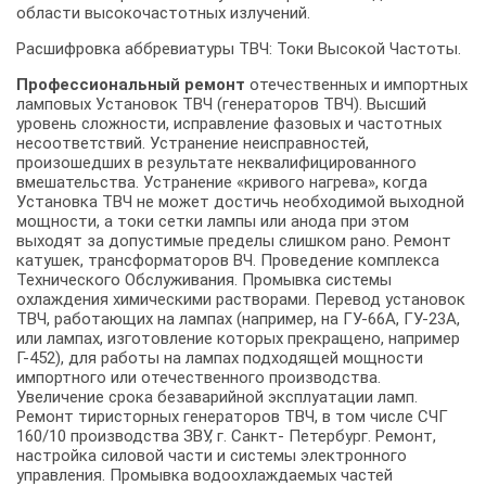
области высокочастотных излучений.
Расшифровка аббревиатуры ТВЧ: Токи Высокой Частоты.
Профессиональный ремонт
отечественных и импортных
ламповых Установок ТВЧ (генераторов ТВЧ). Высший
уровень сложности, исправление фазовых и частотных
несоответствий. Устранение неисправностей,
произошедших в результате неквалифицированного
вмешательства. Устранение «кривого нагрева», когда
Установка ТВЧ не может достичь необходимой выходной
мощности, а токи сетки лампы или анода при этом
выходят за допустимые пределы слишком рано. Ремонт
катушек, трансформаторов ВЧ. Проведение комплекса
Технического Обслуживания. Промывка системы
охлаждения химическими растворами. Перевод установок
ТВЧ, работающих на лампах (например, на ГУ-66А, ГУ-23А,
или лампах, изготовление которых прекращено, например
Г-452), для работы на лампах подходящей мощности
импортного или отечественного производства.
Увеличение срока безаварийной эксплуатации ламп.
Ремонт тиристорных генераторов ТВЧ, в том числе СЧГ
160/10 производства ЗВУ, г. Санкт- Петербург. Ремонт,
настройка силовой части и системы электронного
управления. Промывка водоохлаждаемых частей